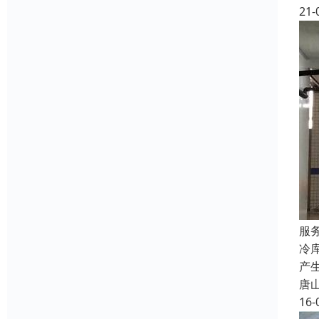
21-
服
冷
产
唐
16-