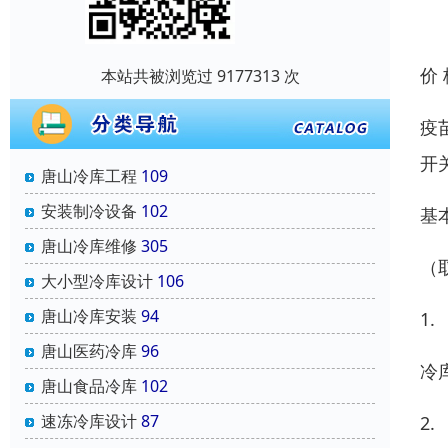
价
本站共被浏览过 9177313 次
疫
开
唐山冷库工程
109
安装制冷设备
102
基
唐山冷库维修
305
（
大小型冷库设计
106
唐山冷库安装
94
1.
唐山医药冷库
96
冷
唐山食品冷库
102
速冻冷库设计
87
2.