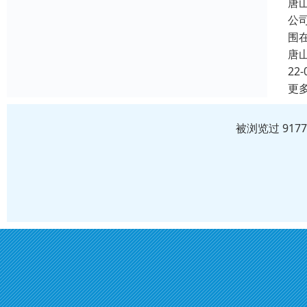
唐
公
围
唐
22-
更
被浏览过 917