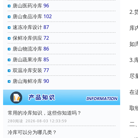
唐山医药冷库
96
2
唐山食品冷库
102
速冻冷库设计
87
库
保鲜冷库供应
72
如
唐山物流冷库
86
3
唐山蔬果冷库
85
双温冷库安装
77
尽
唐山海鲜冷库
90
在
取
常用的冷库知识，这些你知道吗？
280阅读 2026-08-03 12:33:59
二
冷库可以分为哪几类？