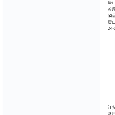
唐
冷
物
唐
24-
迁
常