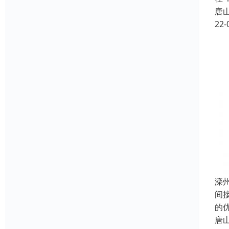
唐
22-
滦
间
的
唐