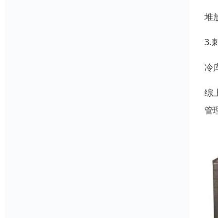
堆
3
冷
综
管