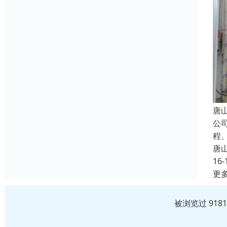
唐
公
程
唐
16-
更
被浏览过 918