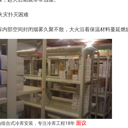
. 火灾扑灭困难
库内部空间封闭烟雾久聚不散，大火沿着保温材料蔓延燃
面议
山组合式冷库安装，专注冷库工程18年