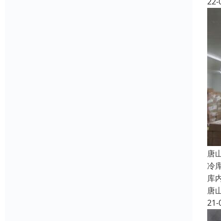
22-
唐
冷
库
唐
21-