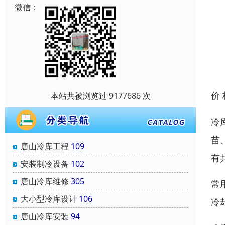
微信：
价
本站共被浏览过 9177686 次
冷
苗
唐山冷库工程
109
有
安装制冷设备
102
唐山冷库维修
305
常
大小型冷库设计
106
冷
唐山冷库安装
94