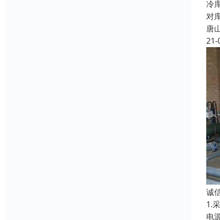
冷
对
唐
21-
诚
1
电