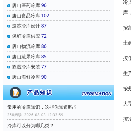
冷
唐山医药冷库
96
库
唐山食品冷库
102
速冻冷库设计
87
按
保鲜冷库供应
72
土
唐山物流冷库
86
唐山蔬果冷库
85
按
双温冷库安装
77
生
唐山海鲜冷库
90
按
大
常用的冷库知识，这些你知道吗？
258阅读 2026-08-03 12:33:59
按
冷库可以分为哪几类？