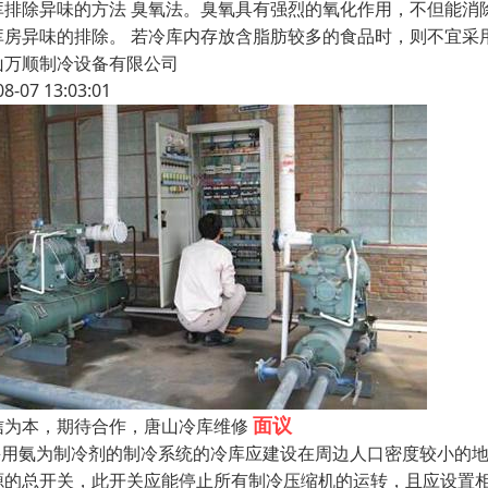
库排除异味的方法 臭氧法。臭氧具有强烈的氧化作用，不但能消
库房异味的排除。 若冷库内存放含脂肪较多的食品时，则不宜采
山万顺制冷设备有限公司
08-07 13:03:01
面议
信为本，期待合作，唐山冷库维修
.采用氨为制冷剂的制冷系统的冷库应建设在周边人口密度较小的
源的总开关，此开关应能停止所有制冷压缩机的运转，且应设置