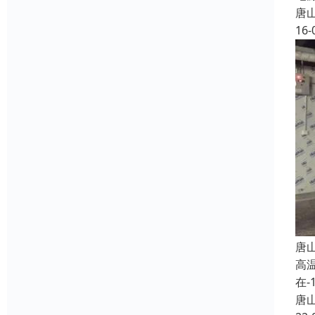
唐
16-
唐
高
在
唐